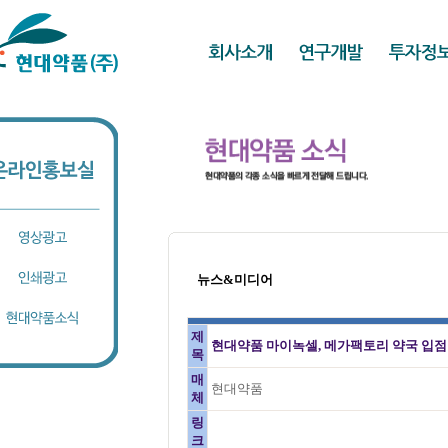
뉴스&미디어
제
현대약품 마이녹셀, 메가팩토리 약국 입점
목
매
현대약품
체
링
크