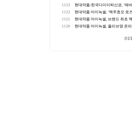
1123
현대약품-한국다이이찌산쿄, ‘메바로
1122
현대약품 마이녹셀, ‘맥주효모 로즈PD
1121
현대약품 마이녹셀, 브랜드 최초 맥
1120
현대약품 마이녹셀, 올리브영 온라인
[1]
2