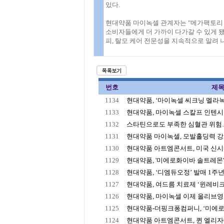
있다.
현대약품 마이녹셀 관계자는 "메가팩토리 
소비자들에게 더 가까이 다가갈 수 있게 됐
피, 탈모 케어 전문성을 지속적으로 알려 
번호
제
1134
현대약품, ‘마이녹셀 씨크닝 멜라녹
1133
현대약품, 마이녹셀 스칼프 인텐시브 
1132
스타틴으로도 부족한 심혈관 위험… 
1131
현대약품 마이녹셀, 모발홀딩력 강화 
1130
현대약품 아트엠콘서트, 미국 신시내
1129
현대약품, '미에로화이바 솔트레몬' 1.2
1128
현대약품, ‘디엠듀오정’ 발매 1주년!
1127
현대약품, 여드름 치료제 ‘윈레비크림
1126
현대약품, 마이녹셀 이제 올리브
1125
현대약품-더핑크퐁컴퍼니, ‘미에로화
1124
현대약품 아트엠콘서트, 퀸 엘리자베