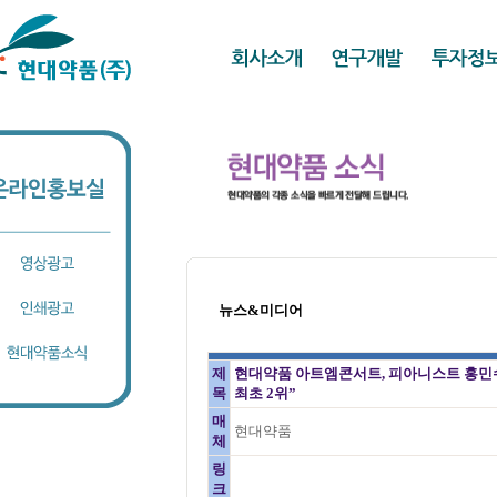
뉴스&미디어
제
현대약품 아트엠콘서트, 피아니스트 홍민수
목
최초 2위”
매
현대약품
체
링
크