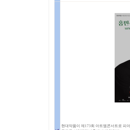
현대약품이 제173회 아트엠콘서트로 피아니