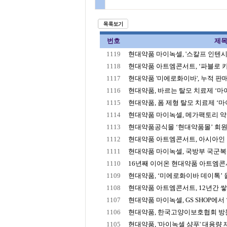
번호
제
1119
현대약품 마이녹셀, '스칼프 인텐시브 
1118
현대약품 아트엠콘서트, ‘파블로 카잘
1117
현대약품 '미에로화이바', 누적 판매 2
1116
현대약품, 바르는 탈모 치료제 ‘마이녹
1115
현대약품, 폼 제형 탈모 치료제 ‘마이
1114
현대약품 마이녹셀, 메가팩토리 약국
1113
현대약품공식몰 ‘현대약품몰’ 회원수
1112
현대약품 아트엠콘서트, 아시아인 최초
1111
현대약품 마이녹셀, 국방부 국군복지단
1110
16년째 이어온 현대약품 아트엠콘서트
1109
현대약품, ‘미에로화이바 데이톡’ 올
1108
현대약품 아트엠콘서트, 12년간 쌓아
1107
현대약품 마이녹셀, GS SHOP에서 ‘
1106
현대약품, 한국고양이보호협회 방문해
1105
현대약품, '마이녹셀 샴푸' 대용량