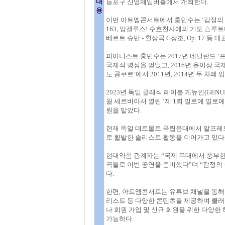
내
등포구 신영체임버홀에서 개최한다.
용
이번 아트엠콘서트에서 홍민수는 ‘감정의 여정
163, 앙겔루스! 수호천사에의 기도 △루트비히
베르트 슈만 - 환상곡 C장조, Op. 17 
피아니스트 홍민수는 2017년 네덜란드 ‘
국제적 명성을 얻었고, 2016년 윤이상 국
노 콩쿠르’에서 2011년, 2014년 두 차
2023년 독일 클래식 레이블 게뉴인(GENUIN)
월 세르비아서 열린 ‘제 1회 밀로예 밀로예비치 
원을 맡았다.
현재 독일 데트몰트 국립음대에서 알프레도
로 활발한 솔리스트 활동을 이어가고 있다
현대약품 관계자는 “국제 무대에서 풍부한
곡들로 이번 공연을 준비했다”며 “감정의
다.
한편, 아트엠콘서트는 유튜브 채널을 통해 
리스트 등 다양한 콘텐츠를 제공하며 클래식
나 회원 가입 및 신규 회원을 위한 다양한
가능하다.