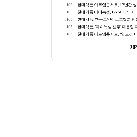
1108
현대약품 아트엠콘서트, 12년간 쌓아
1107
현대약품 마이녹셀, GS SHOP에서 ‘
1106
현대약품, 한국고양이보호협회 방문해
1105
현대약품, '마이녹셀 샴푸' 대용량
1104
현대약품 아트엠콘서트, ‘임도경 바
[1]
[2