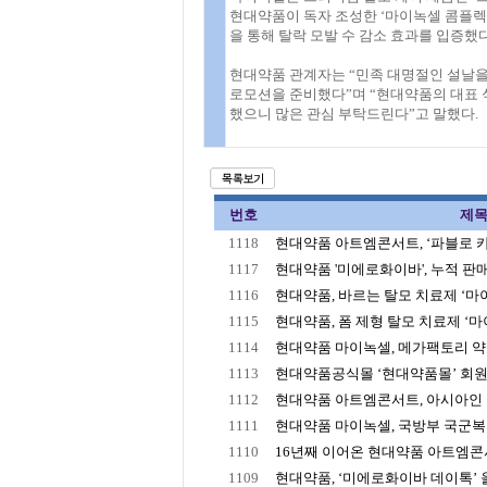
현대약품이 독자 조성한 ‘마이녹셀 콤플렉스
을 통해 탈락 모발 수 감소 효과를 입증했다
현대약품 관계자는 “민족 대명절인 설날을
로모션을 준비했다”며 “현대약품의 대표 
했으니 많은 관심 부탁드린다”고 말했다.
번호
제
1118
현대약품 아트엠콘서트, ‘파블로 카잘
1117
현대약품 '미에로화이바', 누적 판매 2
1116
현대약품, 바르는 탈모 치료제 ‘마이녹
1115
현대약품, 폼 제형 탈모 치료제 ‘마이
1114
현대약품 마이녹셀, 메가팩토리 약국
1113
현대약품공식몰 ‘현대약품몰’ 회원수
1112
현대약품 아트엠콘서트, 아시아인 최초
1111
현대약품 마이녹셀, 국방부 국군복지단
1110
16년째 이어온 현대약품 아트엠콘서트
1109
현대약품, ‘미에로화이바 데이톡’ 올