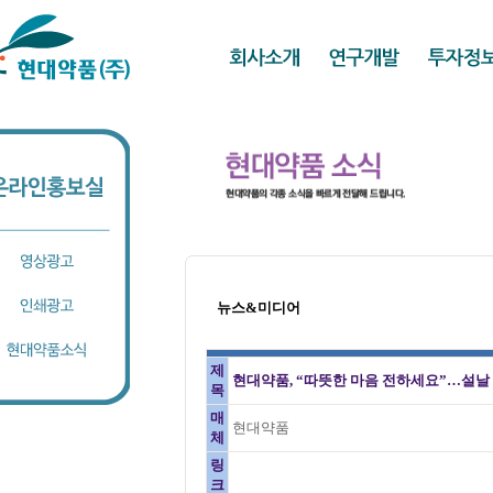
뉴스&미디어
제
현대약품, “따뜻한 마음 전하세요”…설날 
목
매
현대약품
체
링
크