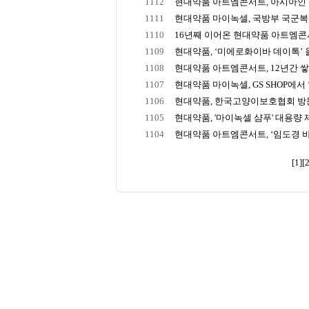
1112
현대약품 아트엠콘서트, 아시아인 최초
1111
현대약품 마이녹셀, 국방부 국군복지단
1110
16년째 이어온 현대약품 아트엠콘서트
1109
현대약품, ‘미에로화이바 데이톡’ 올
1108
현대약품 아트엠콘서트, 12년간 쌓아
1107
현대약품 마이녹셀, GS SHOP에서 ‘
1106
현대약품, 한국고양이보호협회 방문해
1105
현대약품, '마이녹셀 샴푸' 대용량
1104
현대약품 아트엠콘서트, ‘임도경 바
[1]
[2