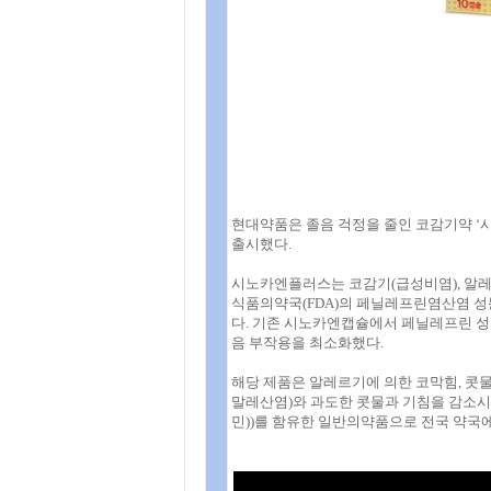
현대약품은 졸음 걱정을 줄인 코감기약 ‘
출시했다.
시노카엔플러스는 코감기(급성비염), 알레
식품의약국(FDA)의 페닐레프린염산염 성
다. 기존 시노카엔캡슐에서 페닐레프린 
음 부작용을 최소화했다.
해당 제품은 알레르기에 의한 코막힘, 콧
말레산염)와 과도한 콧물과 기침을 감소
민))를 함유한 일반의약품으로 전국 약국