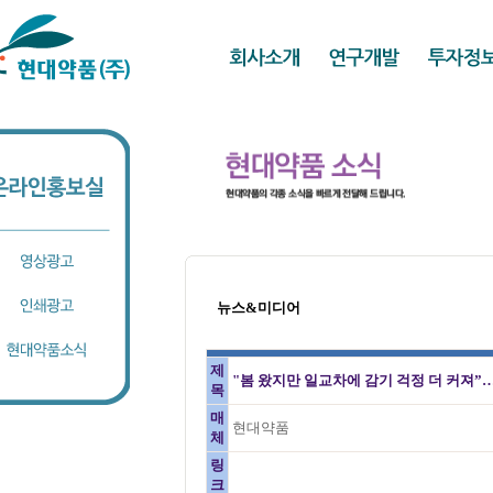
뉴스&미디어
제
"봄 왔지만 일교차에 감기 걱정 더 커져”
목
매
현대약품
체
링
크