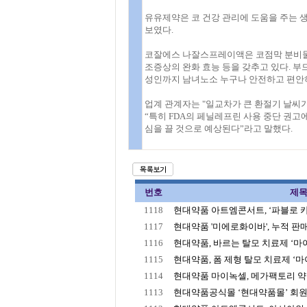
유유제약은 코 건강 관리에 도움을 주는 
보였다.
코잘에스 나잘스프레이액은 코점막 분비물 또
조증상의 완화 효능 등을 갖추고 있다. 
성인까지 남녀노소 누구나 안전하고 편안하
업계 관계자는 "일교차가 큰 환절기 날씨가
“특히 FDA의 페닐레프린 사용 중단 권고
심을 끌 것으로 예상된다”라고 말했다.
번호
제
1118
현대약품 아트엠콘서트, ‘파블로 카잘
1117
현대약품 '미에로화이바', 누적 판매 2
1116
현대약품, 바르는 탈모 치료제 ‘마이녹
1115
현대약품, 폼 제형 탈모 치료제 ‘마이
1114
현대약품 마이녹셀, 메가팩토리 약국
1113
현대약품공식몰 ‘현대약품몰’ 회원수