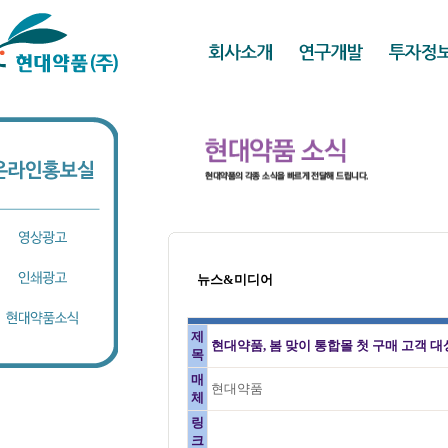
뉴스&미디어
제
현대약품, 봄 맞이 통합몰 첫 구매 고객 대
목
매
현대약품
체
링
크