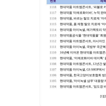
번호
제
1118
현대약품 아트엠콘서트, ‘파블로 카잘
1117
현대약품 '미에로화이바', 누적 판매 2
1116
현대약품, 바르는 탈모 치료제 ‘마이녹
1115
현대약품, 폼 제형 탈모 치료제 ‘마이
1114
현대약품 마이녹셀, 메가팩토리 약국
1113
현대약품공식몰 ‘현대약품몰’ 회원수
1112
현대약품 아트엠콘서트, 아시아인 최초
1111
현대약품 마이녹셀, 국방부 국군복지단
1110
16년째 이어온 현대약품 아트엠콘서트
1109
현대약품, ‘미에로화이바 데이톡’ 올
1108
현대약품 아트엠콘서트, 12년간 쌓아
1107
현대약품 마이녹셀, GS SHOP에서 ‘
1106
현대약품, 한국고양이보호협회 방문해
1105
현대약품, '마이녹셀 샴푸' 대용량
1104
현대약품 아트엠콘서트, ‘임도경 바
[1]
[2