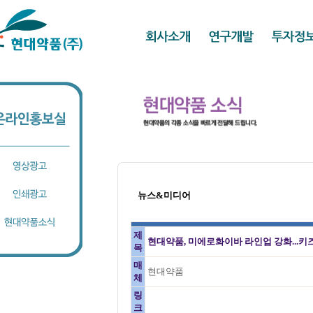
뉴스&미디어
제
현대약품, 미에로화이바 라인업 강화...키즈
목
매
현대약품
체
링
크