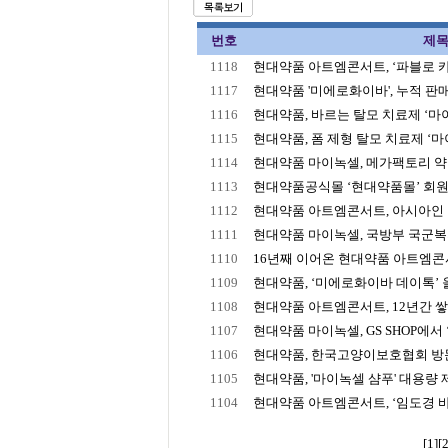
번호
제
1118
현대약품 아트엠콘서트, ‘파블로 카잘
1117
현대약품 '미에로화이바', 누적 판매 2
1116
현대약품, 바르는 탈모 치료제 ‘마이녹
1115
현대약품, 폼 제형 탈모 치료제 ‘마이
1114
현대약품 마이녹셀, 메가팩토리 약국
1113
현대약품공식몰 ‘현대약품몰’ 회원수
1112
현대약품 아트엠콘서트, 아시아인 최초
1111
현대약품 마이녹셀, 국방부 국군복지단
1110
16년째 이어온 현대약품 아트엠콘서트
1109
현대약품, ‘미에로화이바 데이톡’ 올
1108
현대약품 아트엠콘서트, 12년간 쌓아
1107
현대약품 마이녹셀, GS SHOP에서 ‘
1106
현대약품, 한국고양이보호협회 방문해
1105
현대약품, '마이녹셀 샴푸' 대용량
1104
현대약품 아트엠콘서트, ‘임도경 바
[1]
[2