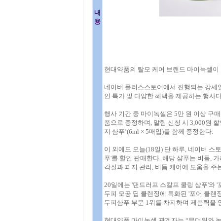
내
용
현대약품의 탈모 케어 브랜드 마이녹셀이 
네이버 플러스스토어에서 진행되는 강세일
인 특가 및 다양한 혜택을 제공하는 행사다
행사 기간 중 마이녹셀은 5만 원 이상 구
품으로 증정하며, 알림 신청 시 3,000원 
지 샴푸’(6ml × 5매입)를 함께 증정한다.
이 외에도 오늘(18일) 단 하루, 네이버 
푸'를 할인 판매한다. 해당 샴푸는 비듬,
각질과 피지 관리, 비듬 케어에 도움을 주
20일에는 '댄드러프 스칼프 쿨링 샴푸'와 
두피 모공 딥 클렌징에 특화된 '포어 클렌징
두피샴푸 부문 1위를 차지하며 제품력을 
현대약품 마이녹셀 관계자는 “무더위와 높