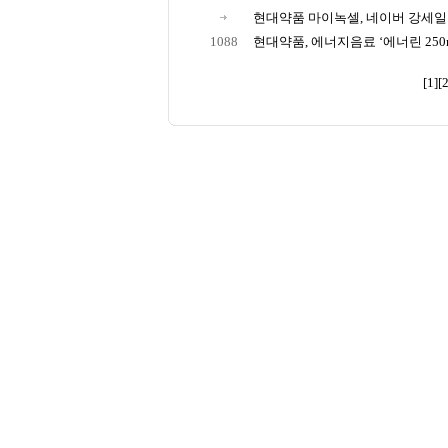
현대약품 마이녹셀, 네이버 강세일 
1088
현대약품, 에너지음료 ‘에너린 250mL
[1]
[2