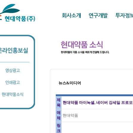
뉴스&미디어
제
현대약품 마이녹셀, 네이버 강세일 프로모션
목
매
현대약품
체
링
크