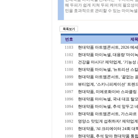
해 두피가 쉽게 지쳐 두피 케어의 필요성이
민을 효과적으로 관리할 수 있는 마이녹셀
번호
제
1103
현대약품 아트엠콘서트, 2026 메세나
1102
현대약품 마이녹셀, 대용량 '마이녹셀
1101
건강을 마시다! 제약업계, ‘기능성 음료
1100
현대약품 마이녹셀, '뉴트리션 스칼프
1099
현대약품 아트엠콘서트, ‘끝없는 음악
1098
뷰티업계, ‘스키니피케이션’ 트렌드에
1097
현대약품, 미에로화이바 스파클링 제로
1096
현대약품 마이녹셀, 국내 대표 탈모 
1094
현대약품 마이녹셀, 추석 앞두고 네
1093
현대약품 아트엠콘서트, 가스파르 카
1092
영양소 맛있게 섭취하자! 제약업계, 
1091
현대약품, 'AI 크리에이터 24회 대학
1090
현대약품, 추석 맞아 현대약품 통합