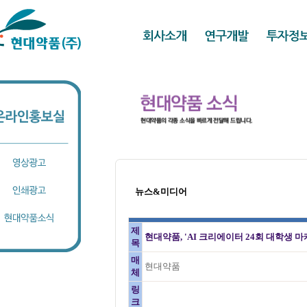
뉴스&미디어
제
현대약품, 'AI 크리에이터 24회 대학생 
목
매
현대약품
체
링
크