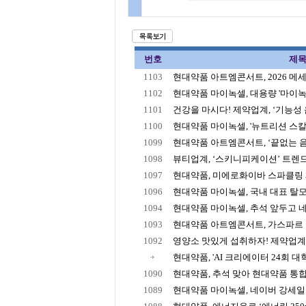
번호
제
1103
현대약품 아트엠콘서트, 2026 메세나
1102
현대약품 마이녹셀, 대용량 '마이녹셀
1101
건강을 마시다! 제약업계, ‘기능성 음료
1100
현대약품 마이녹셀, '뉴트리션 스칼프
1099
현대약품 아트엠콘서트, ‘끝없는 음악
1098
뷰티업계, ‘스키니피케이션’ 트렌드에
1097
현대약품, 미에로화이바 스파클링 제로
1096
현대약품 마이녹셀, 국내 대표 탈모 
1094
현대약품 마이녹셀, 추석 앞두고 네
1093
현대약품 아트엠콘서트, 가스파르 카
1092
영양소 맛있게 섭취하자! 제약업계, 
현대약품, 'AI 크리에이터 24회 대학
1090
현대약품, 추석 맞아 현대약품 통합
1089
현대약품 마이녹셀, 네이버 강세일 