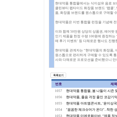
현대약품 통합몰에서는 식이섬유 음료 브랜드
클린뷰티 펩타이드 화장품 브랜드 ‘랩클’,
품, 화장품 브랜드를 원스톱으로 구매할 수
현대약품은 이번 통합몰 런칭을 기념해 전 제
이와 함께 50만원 상당의 상품권, 에어팟 
인기 제품을 한정 수량 100원에 증정하는 ‘
매 후기 이벤트’ 등 다채로운 행사도 진행
현대약품 관계자는 “현대약품의 화장품, 
원스톱으로 편리하게 구매할 수 있도록 통
사와 다채로운 프로모션을 준비했으니 만
번호
제
1057
현대약품 통합몰, 봄 나들이 시즌 맞아
1056
현대약품, 졸음 걱정 줄인 코감기약 
1055
현대약품 아트엠콘서트, ‘윤이상국제
1054
"꼼꼼한 체크슈머가 온다"...착한 성분
1053
현대약품 미에로화이바, “제품 정보 