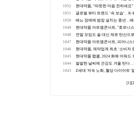
1052
현대약품, “따뜻한 마음 전하세요”…
1051
글로벌 뷰티 트렌드 ‘속 보습‘…K-뷰티
1050
배뇨 장애에 밤잠 설치는 중년…
1049
현대약품 아트엠콘서트, "호르니스트
1048
연말 모임도 술 대신 제로 탄산으로…Z
1047
현대약품 아트엠콘서트, 피아니스트 
1046
현대약품, 제약업계 최초 ‘소비자 중심
1045
현대약품 랩클, 2024 화해 어워드 3관
1044
쌀쌀한 날씨에 건강도 겨울 탄다…”탈
1043
Z세대 '저속 노화, 혈당 다이어트' 열풍.
[1]
[2