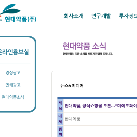
뉴스&미디어
제
현대약품, 공식쇼핑몰 오픈…“미에로화이
목
매
현대약품
체
링
크