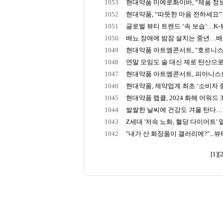
1053
현대약품 미에로화이바, “제품 정보 
1052
현대약품, “따뜻한 마음 전하세요”…
1051
글로벌 뷰티 트렌드 ‘속 보습‘…K-뷰티
1050
배뇨 장애에 밤잠 설치는 중년…
1049
현대약품 아트엠콘서트, "호르니스트
1048
연말 모임도 술 대신 제로 탄산으로…Z
1047
현대약품 아트엠콘서트, 피아니스트 
1046
현대약품, 제약업계 최초 ‘소비자 중심
1045
현대약품 랩클, 2024 화해 어워드 3관
1044
쌀쌀한 날씨에 건강도 겨울 탄다…”탈
1043
Z세대 '저속 노화, 혈당 다이어트' 열풍.
1042
"내가 산 화장품이 갤러리에?"...뷰티
[1]
[2