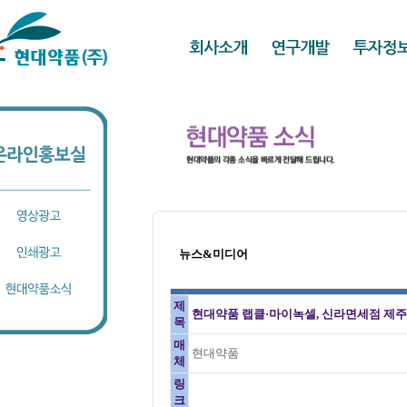
뉴스&미디어
제
현대약품 랩클·마이녹셀, 신라면세점 제주
목
매
현대약품
체
링
크