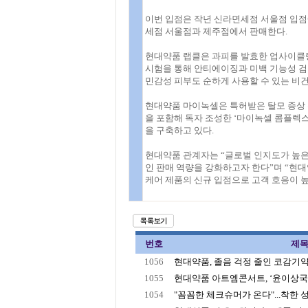
이번 입점은 작년 신라면세점 서울점 입점
세점 서울점과 제주점에서 판매한다.
현대약품 랩클은 과피를 발효한 업사이클링
시험을 통해 안티에이징과 미백 기능성 검
민감성 피부도 순하게 사용할 수 있는 비건
현대약품 마이녹셀은 특허받은 탈모 증상 완화
을 포함해 독자 조성한 ‘마이녹셀 콤플렉스
을 구축하고 있다.
현대약품 관계자는 “글로벌 인지도가 높은
인 판매 역량을 강화하고자 한다”며 “현
케어 제품의 신규 입점으로 고객 호응이 
번호
제
1056
현대약품, 졸음 걱정 줄인 코감기약 
1055
현대약품 아트엠콘서트, ‘윤이상국제
1054
"꼼꼼한 체크슈머가 온다"...착한 성분