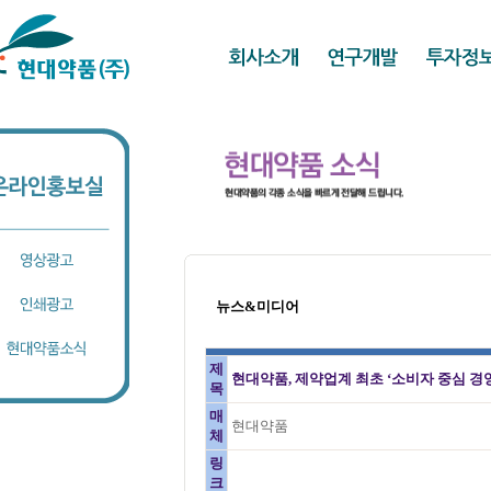
뉴스&미디어
제
현대약품, 제약업계 최초 ‘소비자 중심 경영(
목
매
현대약품
체
링
크