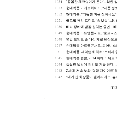
1054
"꼼꼼한 체크슈머가 온다"...착한 성분
1053
현대약품 미에로화이바, “제품 정보 
1052
현대약품, “따뜻한 마음 전하세요”…
1051
글로벌 뷰티 트렌드 ‘속 보습‘…K-뷰티
1050
배뇨 장애에 밤잠 설치는 중년…
1049
현대약품 아트엠콘서트, "호르니스트
1048
연말 모임도 술 대신 제로 탄산으로…Z
1047
현대약품 아트엠콘서트, 피아니스트 
현대약품, 제약업계 최초 ‘소비자 중심
1045
현대약품 랩클, 2024 화해 어워드 3관
1044
쌀쌀한 날씨에 건강도 겨울 탄다…”탈
1043
Z세대 '저속 노화, 혈당 다이어트' 열풍.
1042
"내가 산 화장품이 갤러리에?"...뷰티
[1]
[2