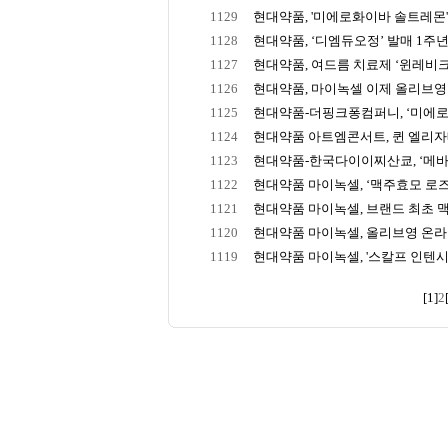
1129
현대약품, '미에로화이바 솔트레몬' 1.2
1128
현대약품, ‘디엠듀오정’ 발매 1주년!
1127
현대약품, 여드름 치료제 ‘윈레비크림
1126
현대약품, 마이녹셀 이제 올리브
1125
현대약품-더핑크퐁컴퍼니, ‘미에로화
1124
현대약품 아트엠콘서트, 퀸 엘리자베
1123
현대약품-한국다이이찌산쿄, ‘메바로
1122
현대약품 마이녹셀, ‘맥주효모 로즈PD
1121
현대약품 마이녹셀, 브랜드 최초 맥
1120
현대약품 마이녹셀, 올리브영 온라인
1119
현대약품 마이녹셀, '스칼프 인텐시브 
[1]
2