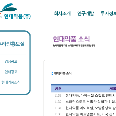
번호
제
1133
현대약품, 마이녹셀 스칼프 인텐시브 
1132
스타틴으로도 부족한 심혈관 위험… 
1131
현대약품 마이녹셀, 모발홀딩력 강화 
1130
현대약품 아트엠콘서트, 미국 신시내