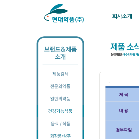
.
제 목
내 용
첨부파일