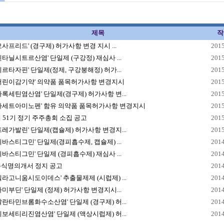
제목
작
모사프리드' (경구제) 허가사항 변경 지시 ...
2015
펜타닐시트르산염' 단일제 (구강정) 재심사 ...
2015
미르타자핀' 단일제(정제, 구강붕해정) 허가...
2015
어린이감기약' 의약품 품목허가사항 변경지시
2015
파록세틴염산염' 단일제(경구제) 허가사항 변...
2015
아세트아미노펜' 함유 의약품 품목허가사항 변경지시
2015
 51기 정기 주주총회 소집 공고
2015
프레가발린' 단일제(캡슐제) 허가사항 변경지...
2015
리바스티그민' 단일제(경피흡수제, 캡슐제) ...
2014
리바스티그민' 단일제 (경피흡수제) 재심사 ...
2014
주식명의개서 정지 공고
2014
펠라고니움시도이데스' 추출물제제 (시럽제) ...
2014
라미부딘' 단일제 (정제) 허가사항 변경지시...
2014
갈란타민브롬화수소산염' 단일제 (경구제) 허...
2014
레보세티리진염산염' 단일제 (액상시럽제) 허...
2014